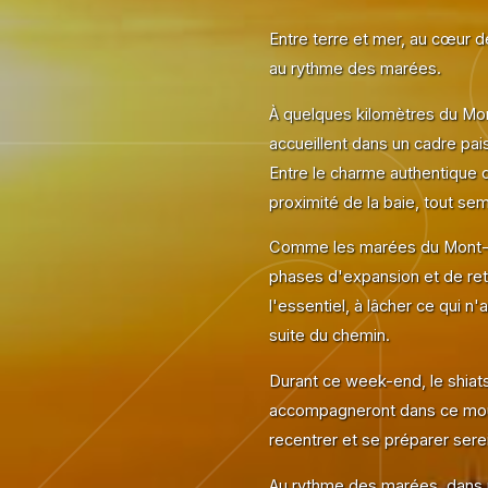
Entre terre et mer, au cœur 
au rythme des marées.
À quelques kilomètres du Mont
accueillent dans un cadre pais
Entre le charme authentique d
proximité de la baie, tout se
Comme les marées du Mont-Sa
phases d'expansion et de retra
l'essentiel, à lâcher ce qui n'a
suite du chemin.
Durant ce week-end, le shiat
accompagneront dans ce mouve
recentrer et se préparer serei
Au rythme des marées, dans 