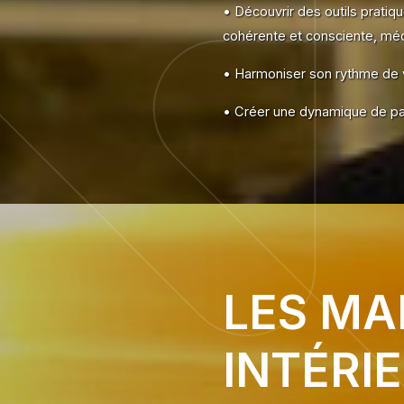
• Découvrir des outils pratiq
cohérente et consciente, médi
• Harmoniser son rythme de v
• Créer une dynamique de par
LES MA
INTÉRI