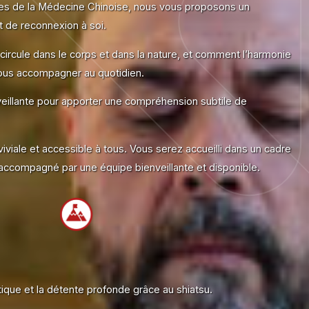
ées de la Médecine Chinoise, nous vous proposons un
de reconnexion à soi.
ircule dans le corps et dans la nature, et comment l’harmonie
 nous accompagner au quotidien.
illante pour apporter une compréhension subtile de
iviale et accessible à tous. Vous serez accueilli dans un cadre
 accompagné par une équipe bienveillante et disponible.
tique et la détente profonde grâce au shiatsu.