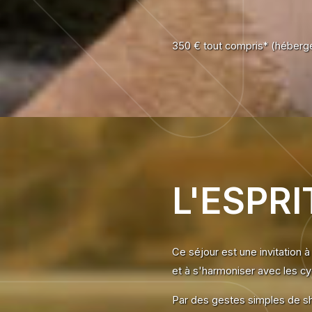
350 € tout compris* (héberg
L'ESPR
Ce séjour est une invitation à 
et à s'harmoniser avec les cy
Par des gestes simples de shi