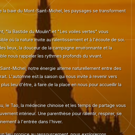
de la baie du Mont-Saint-Michel, les paysages se transforment
, "la Bastide du Moulin" et "Les voiles vertes" vous
ible où la nature invite au ralentissement et à l'écoute de soi.
es lieux, la douceur de la campagne environnante et la
mble nous rappeler les rythmes profonds du vivant.
int-Michel, notre énergie alterne naturellement entre des
it. L'automne est la saison qui nous invite à revenir vers
 plus lieu d'être, à faire de la place en nous pour accueillir la
su, le Tao, la médecine chinoise et les temps de partage vous
ment intérieur. Une parenthèse pour ralentir, respirer, se
nement à l'entrée dans l'hiver.
un lieu propice au ressourcement, nous explorerons