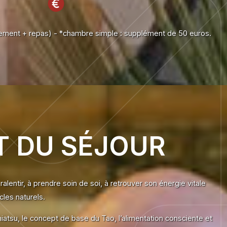
ement + repas) - *chambre simple : supplément de 50 euros.
IT DU SÉJOUR
ralentir, à prendre soin de soi, à retrouver son énergie vitale
cles naturels.
atsu, le concept de base du Tao, l’alimentation consciente et