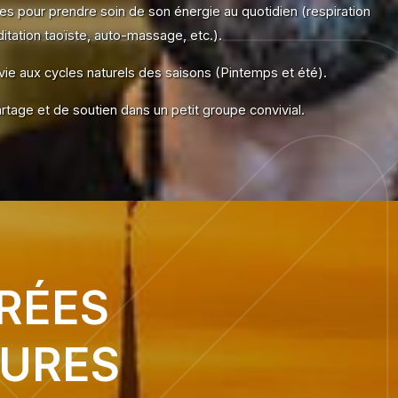
ues pour prendre soin de son énergie au quotidien (respiration
tation taoïste, auto-massage, etc.).
ie aux cycles naturels des saisons (Pintemps et été).
tage et de soutien dans un petit groupe convivial.
RÉES
EURES