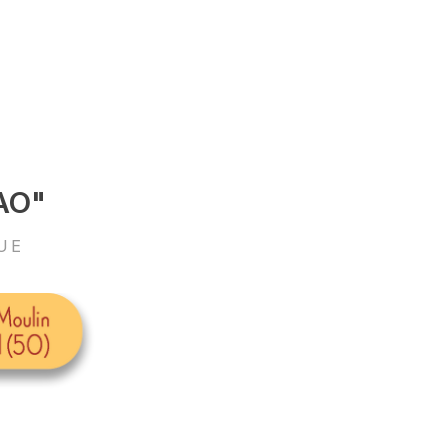
AO"
UE