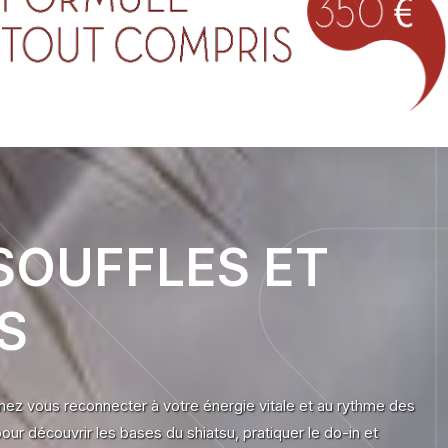
SOUFFLES ET
S
z vous reconnecter à votre énergie vitale et au rythme des
ur découvrir les bases du shiatsu, pratiquer le do-in et